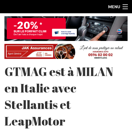
MENU
GTMAG est à MILAN
ACCUEIL
en Italie avec
ESSAIS PAR MARQUE
Stellantis et
LES ARTICLES
LeapMotor
ESSAIS ELECTRIQUES